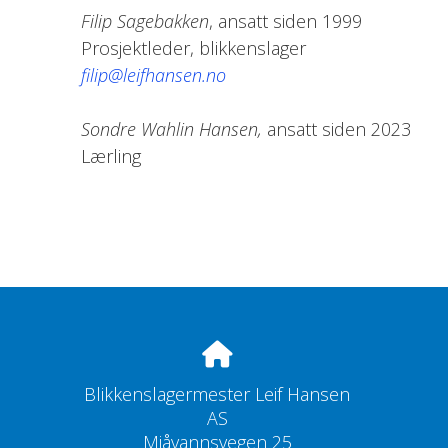
Filip Sagebakken
, ansatt siden 1999
Prosjektleder, blikkenslager
filip@leifhansen.no
Sondre Wahlin Hansen,
ansatt siden 2023
Lærling
Blikkenslagermester Leif Hansen
AS
Mjåvannsvegen 25