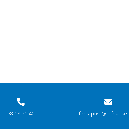
38 18 31 40
firmapost@leifhanse