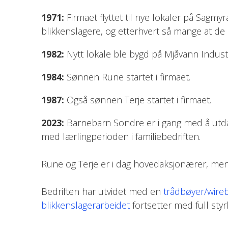
1971:
Firmaet flyttet til nye lokaler på Sagmyr
blikkenslagere, og etterhvert så mange at de m
1982:
Nytt lokale ble bygd på Mjåvann Indus
1984:
Sønnen Rune startet i firmaet.
1987:
Også sønnen Terje startet i firmaet.
2023:
Barnebarn Sondre er i gang med å utda
med lærlingperioden i familiebedriften.
Rune og Terje er i dag hovedaksjonærer, mens L
Bedriften har utvidet med en
trådbøyer/wire
blikkenslagerarbeidet
fortsetter med full styr