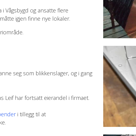
a i Vågsbygd og ansatte flere
åtte igjen finne nye lokaler.
triområde.
nne seg som blikkenslager, og i gang
eif har fortsatt eierandel i firmaet.
bender
i tillegg til at
ke.